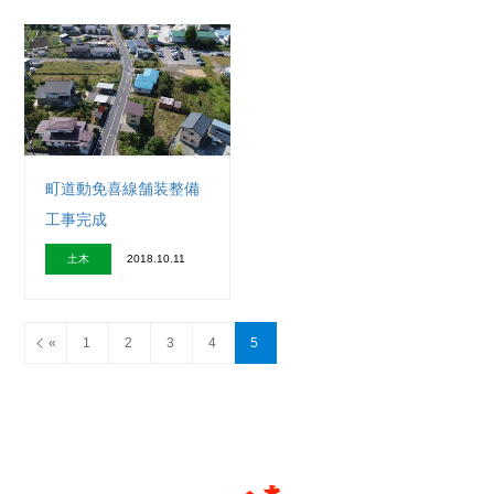
町道動免喜線舗装整備
工事完成
土木
2018.10.11
«
1
2
3
4
5