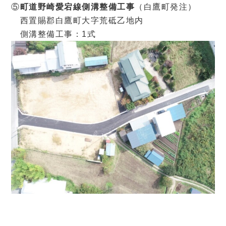
⑤
町道野崎愛宕線側溝整備工事
（白鷹町発注）
西置賜郡白鷹町大字荒砥乙地内
側溝整備工事：1式