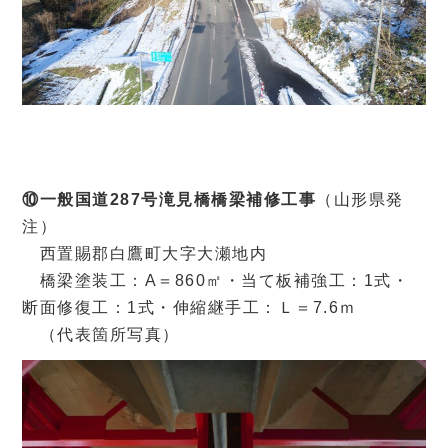
⑩一般国道287号滝見橋橋梁補修工事
（山形県発
注）
西置賜郡白鷹町大字大瀬地内
橋梁塗装工：A＝860㎡・当て板補強工：1式・
断面修復工：1式・伸縮継手工：Ｌ＝7.6ｍ
（代表箇所写真）