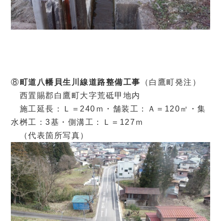
⑧
町道八幡貝生川線道路整備工事
（白鷹町発注）
西置賜郡白鷹町大字荒砥甲地内
施工延長：Ｌ＝240ｍ・舗装工：Ａ＝120㎡・集
水桝工：3基・側溝工：Ｌ＝127ｍ
（代表箇所写真）