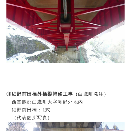
⑪
細野前田橋外橋梁補修工事
（白鷹町発注）
西置賜郡白鷹町大字滝野外地内
細野前田橋：1式
（代表箇所写真）