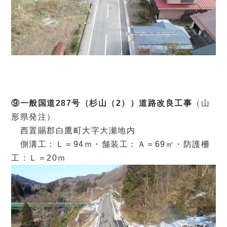
⑨一般国道287号（杉山（2））道路改良工事
（山
形県発注）
西置賜郡白鷹町大字大瀬地内
側溝工：Ｌ＝94ｍ・舗装工：Ａ＝69㎡・防護柵
工：Ｌ＝20ｍ