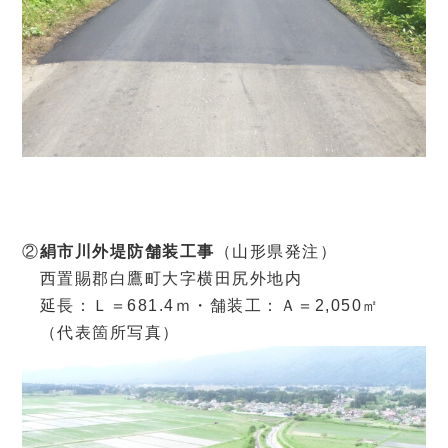
②
絹市川外堤防舗装工事
（山形県発注）
西置賜郡白鷹町大字横田尻外地内
延長：Ｌ＝681.4ｍ・舗装工：Ａ＝2,050㎡
（代表箇所写真）