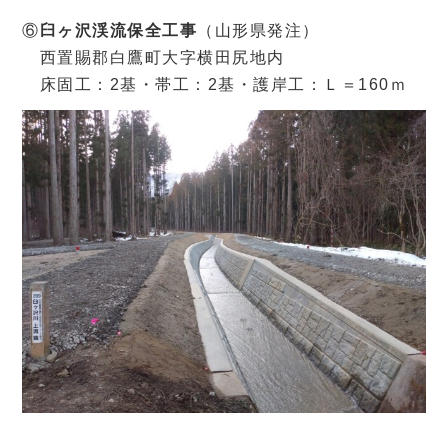
⑥
臼ヶ沢渓流保全工事
（山形県発注）
西置賜郡白鷹町大字横田尻地内
床固工：2基・帯工：2基・護岸工：Ｌ＝160ｍ