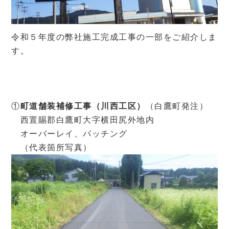
令和５年度の弊社施工完成工事の一部をご紹介しま
す。
①
町道舗装補修工事（川西工区）
（白鷹町発注）
西置賜郡白鷹町大字横田尻外地内
オーバーレイ、パッチング
（代表箇所写真）