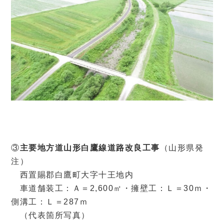
③
主要地方道山形白鷹線道路改良工事
（山形県発
注）
西置賜郡白鷹町大字十王地内
車道舗装工：Ａ＝2,600㎡・擁壁工：Ｌ＝30ｍ・
側溝工：Ｌ＝287ｍ
（代表箇所写真）