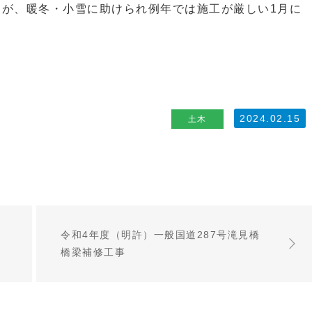
たが、暖冬・小雪に助けられ例年では施工が厳しい1月に
2024.02.15
土木
令和4年度（明許）一般国道287号滝見橋
橋梁補修工事