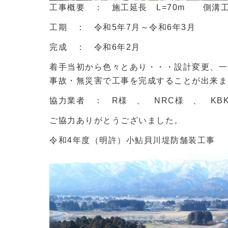
工事概要 ： 施工延長 L=70m 側溝工
工期 ： 令和5年7月～令和6年3月
完成 ： 令和6年2月
着手当初から色々とあり・・・設計変更、一
事故・無災害で工事を完成することが出来ま
協力業者 ： R様 、 NRC様 、 KBK
ご協力ありがとうございました。
令和4年度（明許）小鮎貝川堤防舗装工事