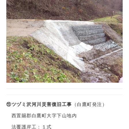
⑪ツヅミ沢河川災害復旧工事
（白鷹町発注）
西置賜郡白鷹町大字下山地内
法覆護岸工：１式