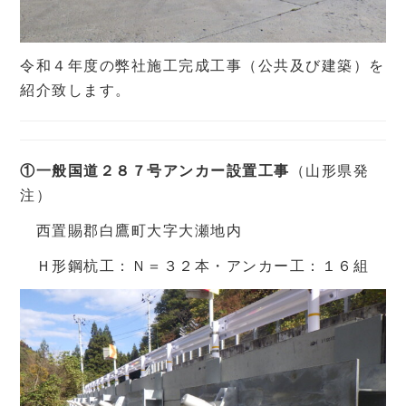
令和４年度の弊社施工完成工事（公共及び建築）を
紹介致します。
①一般国道２８７号アンカー設置工事
（山形県発
注）
西置賜郡白鷹町大字大瀬地内
Ｈ形鋼杭工：Ｎ＝３２本・アンカー工：１６組