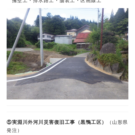
擁壁工・排水路工・舗装工・区画線工
⑤実淵川外河川災害復旧工事（黒鴨工区）
（山形県
発注）