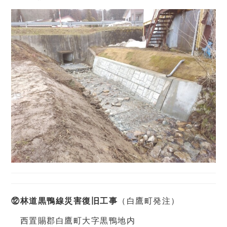
⑫林道黒鴨線災害復旧工事
（白鷹町発注）
西置賜郡白鷹町大字黒鴨地内