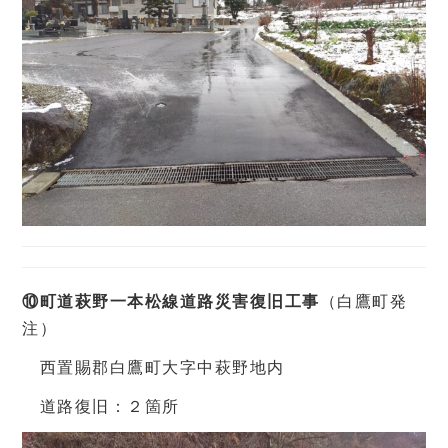
⑩町道萩野一本松線道路災害復旧工事
（白鷹町発
注）
西置賜郡白鷹町大字中萩野地内
道路復旧：２箇所