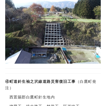
④町道針生袖之沢線道路災害復旧工事
（白鷹町発
注）
西置賜郡白鷹町針生地内