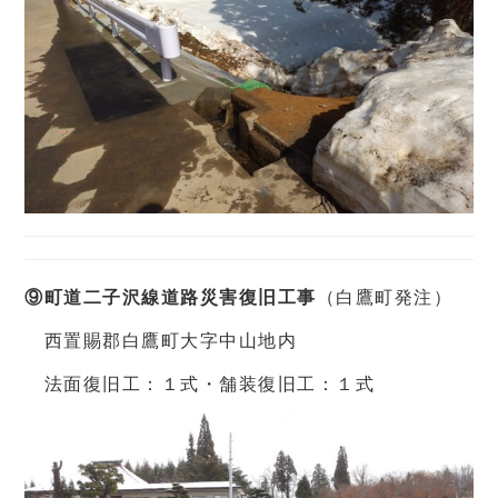
⑨町道二子沢線道路災害復旧工事
（白鷹町発注）
西置賜郡白鷹町大字中山地内
法面復旧工：１式・舗装復旧工：１式