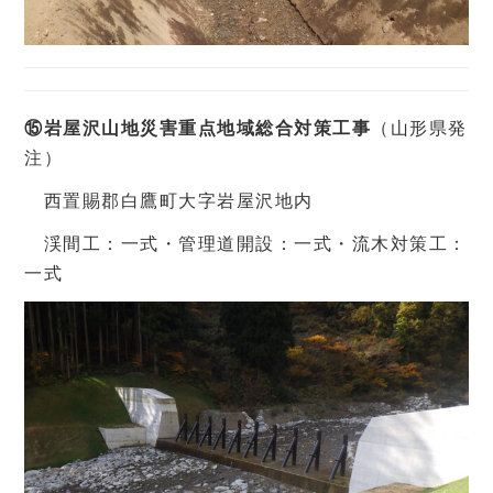
⑮岩屋沢山地災害重点地域総合対策工事
（山形県発
注）
西置賜郡白鷹町大字岩屋沢地内
渓間工：一式・管理道開設：一式・流木対策工：
一式