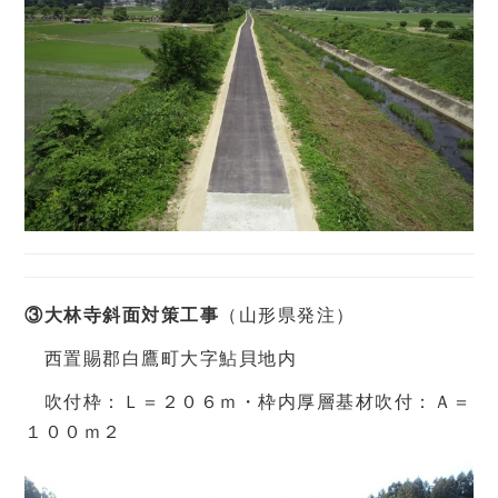
③大林寺斜面対策工事
（山形県発注）
西置賜郡白鷹町大字鮎貝地内
吹付枠：Ｌ＝２０６ｍ・枠内厚層基材吹付：Ａ＝
１００ｍ２