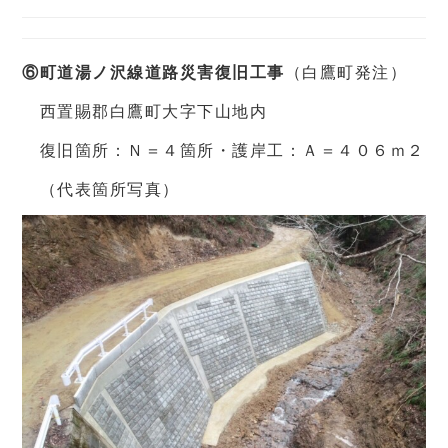
⑥町道湯ノ沢線道路災害復旧工事
（白鷹町発注）
西置賜郡白鷹町大字下山地内
復旧箇所：Ｎ＝４箇所・護岸工：Ａ＝４０６ｍ２
（代表箇所写真）