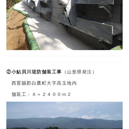
②小鮎貝川堤防舗装工事
（山形県発注）
西置賜郡白鷹町大字高玉地内
舗装工：Ａ＝２４００ｍ２