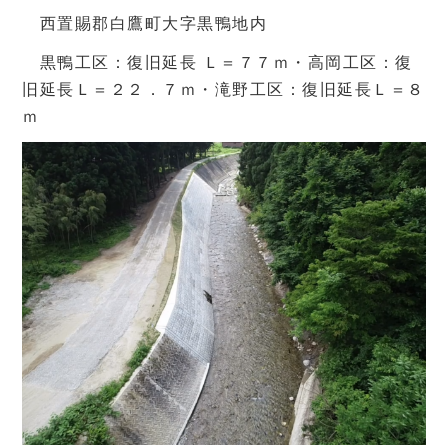
西置賜郡白鷹町大字黒鴨地内
黒鴨工区：復旧延長 Ｌ＝７７ｍ・高岡工区：復
旧延長Ｌ＝２２．７ｍ・滝野工区：復旧延長Ｌ＝８
ｍ