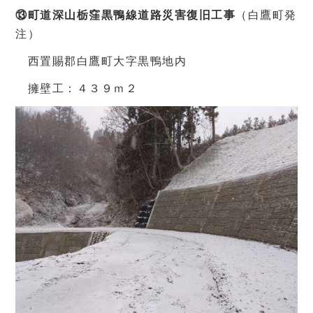
⑬町道深山栃窪黒鴨線道路災害復旧工事
（白鷹町発
注）
西置賜郡白鷹町大字黒鴨地内
擁壁工：４３９ｍ２