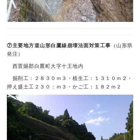
⑦主要地方道山形白鷹線崩壊法面対策工事
（山形県
発注）
西置賜郡白鷹町大字十王地内
掘削工：２８３０ｍ３・植生工：１３１０ｍ２・
押え盛土工２３０：ｍ３・かご工：１８２ｍ２