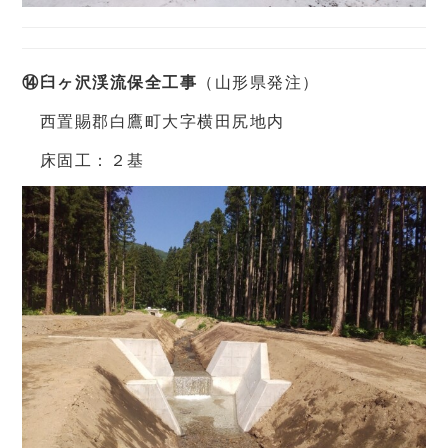
⑭臼ヶ沢渓流保全工事
（山形県発注）
西置賜郡白鷹町大字横田尻地内
床固工：２基