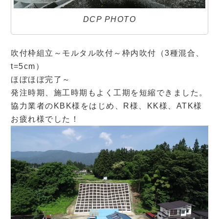
DCP PHOTO
吹付枠組立～モルタル吹付～枠内吹付（3種混合、
t=5cm）
ほぼほぼ完了～
発注時期、施工時期もよく工期を短縮できました。
協力業者のKBK様をはじめ、R様、KK様、ATK様
お疲れ様でした！