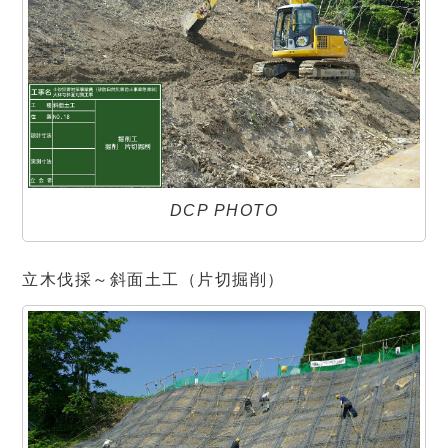
DCP PHOTO
立木伐採～斜面土工（片切掘削）