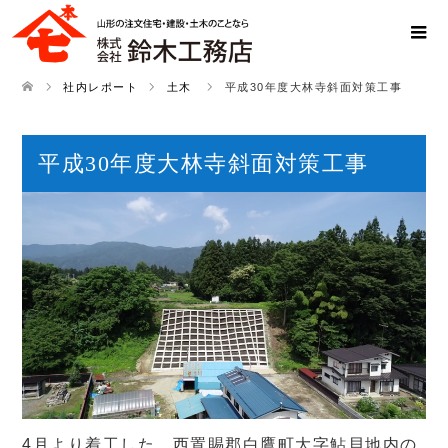
社内レポート
土木
平成30年度大林寺斜面対策工事
平成30年度大林寺斜面対策工事
4月より着工した、西置賜郡白鷹町大字鮎貝地内の